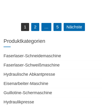
Beitrags-
1
2
…
5
Nächste
Navigation
Produktkategorien
Faserlaser-Schneidemaschine
Faserlaser-Schweißmaschine
Hydraulische Abkantpresse
Eisenarbeiter-Maschine
Guillotine-Schermaschine
Hydraulikpresse