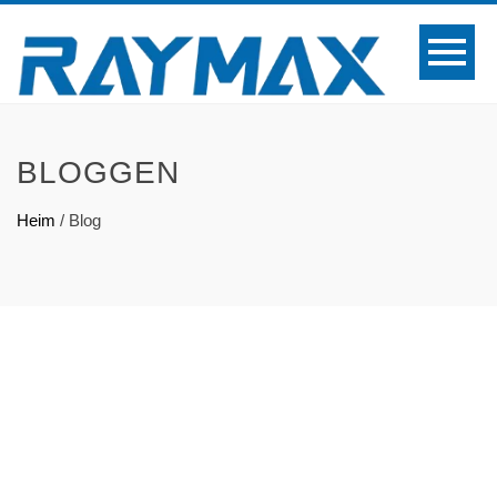
BLOGGEN
Heim
/
Blog
Was ist
eine Coil-
Lager-
Faser-
Laser-