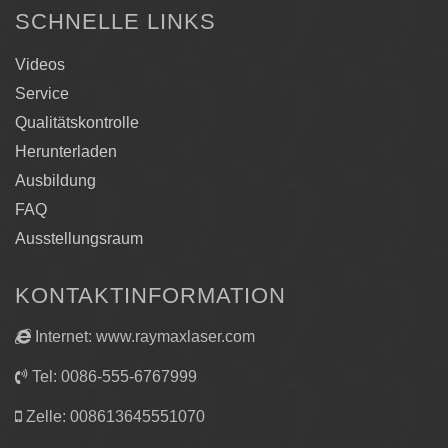
SCHNELLE LINKS
Videos
Service
Qualitätskontrolle
Herunterladen
Ausbildung
FAQ
Ausstellungsraum
KONTAKTINFORMATION
Die Anwendungen der Faserlaser-
Internet: www.raymaxlaser.com
Metallschneidemaschine
Tel: 0086-555-6767999
1. Anwendbare Materialien
Zelle: 008613645551070
Die Faserlaser-Metallschneidemaschine kann alle