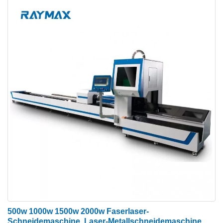
Laserschneidmaschine kann beliebige Grafiken
verarbeiten.
Rahmen der Laserschneidmaschine
Es ist der mechanische Teil, um die Bewegung in
X-, Y- und Z-Achse zu realisieren, einschließlich
Schneidarbeitsplattform. Es wird verwendet, um das
geschnittene Werkstück zu bewegen, und kann sich
gemäß dem Steuerprogramm genau und genau
bewegen. Es treibt normalerweise einen Servomotor
an. Hochpräzise und hochstabile
Werkzeugmaschinen tragen dazu bei, die Präzision
des Laserschneidens zu verbessern.
500w 1000w 1500w 2000w Faserlaser-
Schneidemaschine, Laser-Metallschneidemaschine