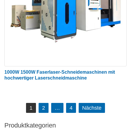
Kontamination der Linse ist nahezu Null.
1000W 1500W Faserlaser-Schneidemaschinen mit
hochwertiger Laserschneidmaschine
Beitrags-
1
2
…
4
Nächste
Navigation
Produktkategorien