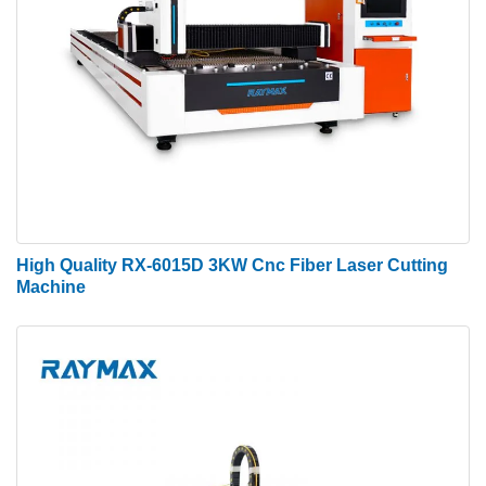
Laserschneiden. Das Laserschmelzschneiden
beinhaltet das Schmelzen von Material in einer
Säule und die Verwendung eines
Hochdruckgasstroms, um das geschmolzene
Material abzuscheren, wodurch eine offene
Schnittfuge zurückbleibt. Beim ablativen
Laserschneiden hingegen wird Material mit einem
gepulsten Laser Schicht für Schicht abgetragen –
wie Meißeln, nur mit Licht und im mikroskopischen
High Quality RX-6015D 3KW Cnc Fiber Laser Cutting
Maßstab. Dies bedeutet im Allgemeinen, dass das
Machine
Material verdampft wird, anstatt es zu schmelzen.
Der vom Faserlasergenerator emittierte Laser wird
durch das optische Wegsystem zu einem
Faserlaserstrahl hoher Leistungsdichte fokussiert.
Der Faserlaserstrahl wird auf die Oberfläche des
Werkstücks gestrahlt, um das Werkstück auf einen