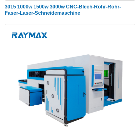
3015 1000w 1500w 3000w CNC-Blech-Rohr-Rohr-
Faser-Laser-Schneidemaschine
Rohrgeschweißtes Bett
Die innere Struktur des Bettes übernimmt die
Wabenstruktur aus Flugzeugmetall, die durch eine
Reihe rechteckiger Rohre verschweißt ist.
Außerdem hat das Rechteckrohr eine Wandstärke
von 10 mm und der gesamte Körper wiegt 4.500 kg,
wodurch die Maschine stabil läuft. In den Rohren
sind Versteifungen angeordnet, um die Festigkeit
und Zugfestigkeit des Bettes zu erhöhen, es erhöht
auch den Widerstand und die Stabilität der
Führungsschiene, um die Verformung des Bettes
effektiv zu vermeiden.