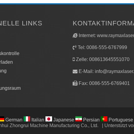
essmaschinen verfügen über Druckentlastungsventile. S
ellten Druck konsequent, wodurch das Rätselraten aus d
ELLE LINKS
KONTAKTINFORM
Internet: www.raymaxlase
Tel: 0086-555-6767999
ssmaschinen verfügen über doppelt wirkende Zylinder, 
skontrolle
Zelle: 008613645551070
gebrachten Werkzeuge können mit dem doppeltwirkenden
rladen
ung
E-Mail:
info@raymaxlaser
Fax: 0086-555-6769401
ungstechnologie zur Realisierung einer Leichtbaustruktur
lungsraum
n offensichtliche Vorteile bei der Gewichtsreduzierung 
ind hydraulische Umformteile 20 % bis 40 % leichter als
rden. In den Bereichen Automobilindustrie, Luft- und Rau
m Betrieb einzusparen.
German
Italian
Japanese
Persian
Portuguese
nhui Zhongrui Machine Manufacturing Co., Ltd.
|
Unterstützt 
Presse