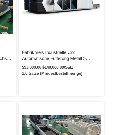
ner
Fabrikpreis Industrielle Cnc
achsen
Automatische Fütterung Metall 5
ine
Achsen 3D Faserlaserrohr
$93.000,00-$140.000,00/Satz
Rohrschneidemaschine Hersteller
1,0 Sätze (Mindestbestellmenge)