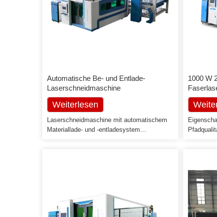
Automatische Be- und Entlade-
1000 W 
Laserschneidmaschine
Faserlas
Edelstah
Weiterlesen
Weite
Laserschneidmaschine mit automatischem
Eigenscha
Materiallade- und -entladesystem
Pfadqualit
Leichtbauweise, die geteilte modulare
Arbeitseff
Bauweise reduziert die Installationszeit und
Schnittges
die Transportkosten erheblich. Sparen Sie
Schnittges
Lagerplatz in der Fabrik: kompaktes
der CO2-L
vertikales Design (obere Schicht ist für
Leistung.3
Stapel fertiger Produkte, untere Schicht für
Faserlaser
Materialpalette) Separater
können 10
Ladevakuumsauger und
Wirkungsgr
Entladegabelvorrichtung: stabileres Arbeiten
Umwandlun