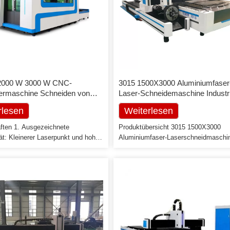
2000 W 3000 W CNC-
3015 1500X3000 Aluminiumfaser
ermaschine Schneiden von
Laser-Schneidemaschine Industri
l, Baustahl, Aluminium
Laserausrüstung
rlesen
Weiterlesen
ften 1. Ausgezeichnete
Produktübersicht 3015 1500X3000
ät: Kleinerer Laserpunkt und hohe
Aluminiumfaser-Laserschneidmaschi
izienz, hohe Qualität.2. Hohe
Industrielle Laserausrüstung
chwindigkeit: Die
EIGENSCHAFTEN AUF EINEN BLI
chwindigkeit beträgt das 2-3-fache
Maschinenmodell LX3015F
aserschneidmaschine mit gleicher
(4015/6015/4020/Optional) Leistung 
. Stabiler Betrieb: Top-Weltimport-
Generators 1000-20000W Abmessun
, stabile Leistung, Schlüsselteile
4800*2600*1860mm Arbeitsbereich
0.000 Stunden erreichen;4. Hoher
1500*3000mm (andere Größe kann se
ad für photoelektrische
angepasst ) Max. Laufgeschwindigkei
g: Vergleichen Sie mit CO2-
120m/min Angegebene Spannung un