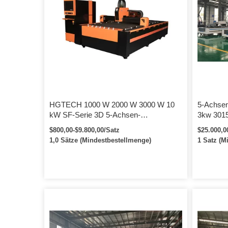
Ingenieur
das Probl
aktuellen 
HGTECH 1000 W 2000 W 3000 W 10
5-Achsen
kW SF-Serie 3D 5-Achsen-
3kw 3015
Laserschneidemaschine Roboter zum
$800,00-$9.800,00/Satz
$25.000,0
Verkauf
1,0 Sätze (Mindestbestellmenge)
1 Satz (M