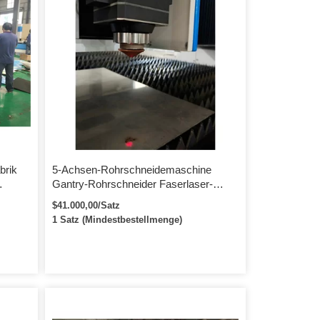
brik
5-Achsen-Rohrschneidemaschine
Gantry-Rohrschneider Faserlaser-
Rohrschneidemaschine mit
$41.000,00/Satz
e
automatischer Zuführung für 10-230
1 Satz (Mindestbestellmenge)
mm Durchmesser