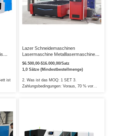
Staubabsaugsystem - neue Technologie […]
n
Lazer Schneidemaschinen
is
Lasermaschine Metalllasermaschine
Schneiden Lazer Kesim Cnc
$6.500,00-$16.000,00/Satz
Metallschneidemaschinen
1,0 Sätze (Mindestbestellmenge)
Blech
Faserlaserschneidemaschine Raycus
IPG Laserquelle 1000W-6000W
tt ist
2. Was ist das MOQ: 1 SET 3.
Zahlungsbedingungen: Voraus, 70 % vor
leinen
Lieferung. Kontaktdaten: Ich freue mich auf
Ihre Anfrage. Alle Ihre Bedenken werden mit
ng
unserer sorgfältigen Aufmerksamkeit und
enötigt
prompten Antwort empfangen!
alen
Dies
g von
n in