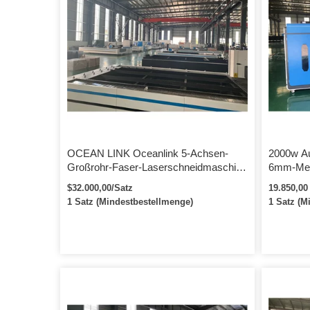
OCEAN LINK Oceanlink 5-Achsen-
2000w Au
Großrohr-Faser-Laserschneidmaschine
6mm-Meta
für große Metallrohre
Cutter-F
$32.000,00/Satz
19.850,00
1 Satz (Mindestbestellmenge)
1 Satz (M