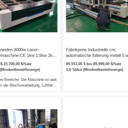
den Mantel oder den Kern selbst in ei
Richtung parallel zum Faserkern.
neiden 3000w Laser-
Fabrikpreis Industrielle cnc
emaschine CE 1kw 1.5kw 2kw
automatische fütterung metall 5 
Cnc Blechoptikfaser-Laser-
3d faserlaser rohrschneidemasch
 $-15.700,00 $/Satz
89.553,00 $ bis 89.999,00 $/Satz
emaschine / 1000w 1500w
hersteller für ms
 (Mindestbestellmenge)
1,0 Sätze (Mindestbestellmenge)
00w Faserlaser-
ausrüstung
e Bereiche: Die Maschine ist weit
 in der Blechverarbeitung, Luftfahrt,
Raumfahrt, Elektronik,
räten, U-Bahn-Zubehör,
en, Maschinen, Präzisionsteilen,
metallurgischen Geräten,
 Haushaltsgeräten,
ichen Geschenken,
erarbeitung, Dekoration,