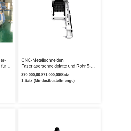
er-
CNC-Metallschneiden
für
Faserlaserschneidplatte und Rohr 5-
Achsen-Faserlaser-Schneidemaschine
$70.000,00-$71.000,00/Satz
4000W
1 Satz (Mindestbestellmenge)