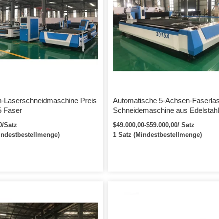
 zum Besuch der Kundenseite, um
em direkt entsprechend der
Situation zu lösen.
-Laserschneidmaschine Preis
Automatische 5-Achsen-Faserlas
 Faser
Schneidemaschine aus Edelstahl 
Müsliriegelblech zu verkaufen
0/Satz
$49.000,00-$59.000,00/ Satz
indestbestellmenge)
1 Satz (Mindestbestellmenge)