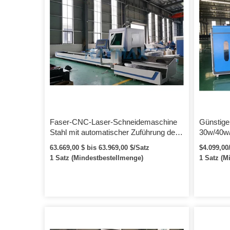
Faser-CNC-Laser-Schneidemaschine
Günstige
Stahl mit automatischer Zuführung der
30w/40w
Drehachse
Stoff Las
63.669,00 $ bis 63.969,00 $/Satz
$4.099,00
Lasersch
1 Satz (Mindestbestellmenge)
1 Satz (M
CE/SGS