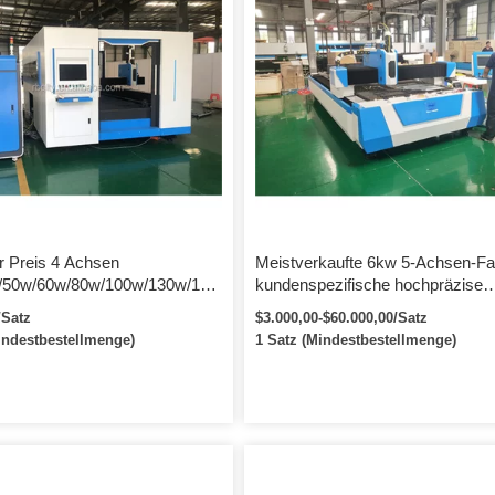
r Preis 4 Achsen
Meistverkaufte 6kw 5-Achsen-Fa
/50w/60w/80w/100w/130w/150
kundenspezifische hochpräzise
erschneider für Leder
tragbare wirtschaftliche Faser-
/Satz
$3.000,00-$60.000,00/Satz
neidemaschine mit
Laserschneid-Metallrohrmaschin
indestbestellmenge)
1 Satz (Mindestbestellmenge)
/ISO