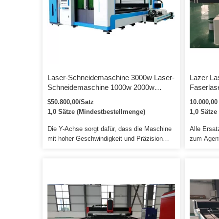
[…]
Laser-Sch
Laser-Schneidemaschine 3000w Laser-
Lazer La
Schneidemaschine 1000w 2000w
Faserlas
3000w Blech- und Rohrlaser-
1000w 2
$50.800,00/Satz
10.000,00
Schneidemaschine mit Neupreis
Faseropt
1,0 Sätze (Mindestbestellmenge)
1,0 Sätze
Carbon-M
Schneide
Die Y-Achse sorgt dafür, dass die Maschine
Alle Ersat
mit hoher Geschwindigkeit und Präzision
zum Agent
läuft. Schäden an der Maschine, die durch
werden un
unsachgemäßen Gebrauch entstehen,
qualitativ
werden in Rechnung gestellt. 4. Wir stellen
perfekten 
die Verbrauchsteile zu einem Agenturpreis
stellen Si
zur Verfügung, wenn Sie Ersatz benötigen.
zum Zusam