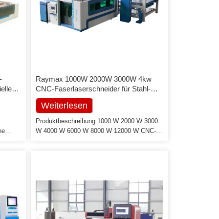
-
Raymax 1000W 2000W 3000W 4kw
elle
CNC-Faserlaserschneider für Stahl-
Aluminium-Bleche
Weiterlesen
Produktbeschreibung 1000 W 2000 W 3000
ne
W 4000 W 6000 W 8000 W 12000 W CNC-
Edelstahlblech-Faser-Laser-
CK
Schneidemaschine Preis Vorteile: 1.
Hochleistungs-Schweißkonstruktion aus
des
hochfestem Stahl; Träger aus
g
Aluminiumguss 2. Wärmebehandlung für 3-4
Tage und Beseitigung von Stress durch
in
Vibration, um sicherzustellen, dass sich die
t
Maschine nach längerem Gebrauch nicht
d
mehr verformt 3. Segmentales