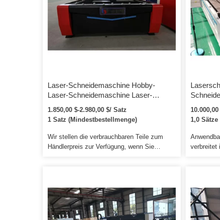
Laser-Schneidemaschine Hobby-
Lasersch
Laser-Schneidemaschine Laser-
Schneid
Schneidemaschine für Rohre und
3kw 4kw 
1.850,00 $-2.980,00 $/ Satz
10.000,00
Bleche 1000 W 2000 W 3000 W
Schneid
1 Satz (Mindestbestellmenge)
1,0 Sätze
2000w 30
Schneide
Wir stellen die verbrauchbaren Teile zum
Anwendbar
Händlerpreis zur Verfügung, wenn Sie
verbreitet
Wiedereinbau benötigen 5). Es ist bei der
Luft- und 
breiten Masse der Benutzer beliebt,
Elektroge
nachdem es auf den Markt gebracht wurde.
Automobil
Jetzt produziert und liefert Viooo drei Serien,
Schiffen, 
Dutzende von industriellen Lasergeräten.
Aufzügen,
handwerkl
Werkzeugv