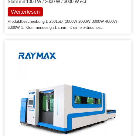
Stahl mit 1000 W / 2000 W / 3000 W ect
Weiterlesen
Produktbeschreibung BS3015D: 1000W 2000W 3000W 4000W
6000W 1. Klemmendesign Es nimmt ein elektrisches
Klemmendesign auf beiden Seiten an und kann die Mitte
automatisch modulieren. Der diagonal verstellbare Bereich beträgt
20-200 mm. 2.Austauschplattform Es nimmt eine Auf- und Ab-
Austauschplattform an, und der Konverter ist für die Steuerung des
Austauschmotors verantwortlich. Die Maschine ist […]