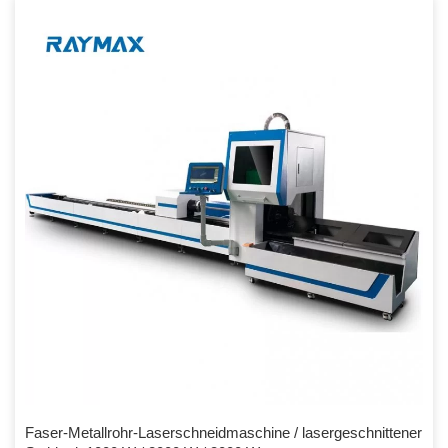
Schnittgeschwindigkeiten von bis zu 25 m/min und schöner, glatter
Schneide. Hochleistungs-Untersetzungsgetriebe, Getriebe und
Zahnstange, Führungsschiene und Kugelumlaufspindel, um einen
stabilen Lauf zu gewährleisten. SPEZIFIKATIONEN FÜR […]
Faser-Metallrohr-Laserschneidmaschine / lasergeschnittener