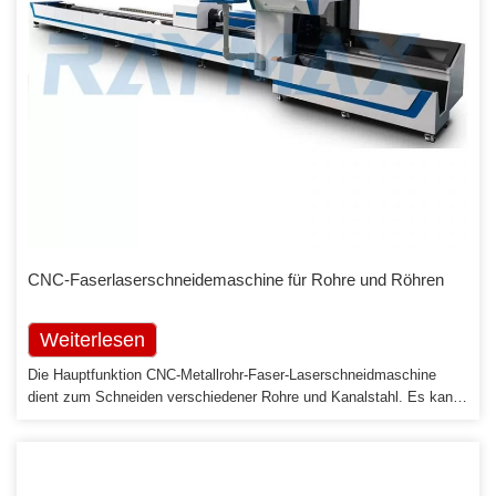
CNC-Faserlaserschneidemaschine für Rohre und Röhren
Weiterlesen
Die Hauptfunktion CNC-Metallrohr-Faser-Laserschneidmaschine
dient zum Schneiden verschiedener Rohre und Kanalstahl. Es kann
Oberflächen schneiden und 360 ° in U-Tupe, C-Typ-Stahl, H-Träger,
Rechteckrohr, Rundrohr, Hufeisenrohr und anderen speziell
geformten Rohren mit unendlichem Rotationsschneiden schneiden.
Selbsteinstellende Mitte steuert automatisch die Klemmung […]