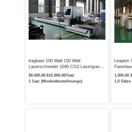
tragbare 100 Watt 150 Watt
Leapion 
Laserschneider 1040 CO2 Lasergravur
Faserlas
Schneidemaschine für Holz MDF Acryl
Metallfa
$8.000,00-$15.000,00/Satz
1.000,00 
Nichtmetall
Watt Las
1 Satz (Mindestbestellmenge)
1,0 Sätze