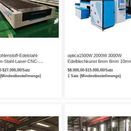
technisches Team und reiche praktis
Erfahrung, um den Körper der CNC-
Laserschneid-Graviermaschine herzus
und zu entwerfen.
hlenstoff-Edelstahl-
optica1500W 2000W 3000W
m-Stahl-Laser-CNC-
Edelblechkunst 6mm 8mm 10m
emaschine 1530 1000W
14mm Faserschneidemaschine
0-$27.000,00/Satz
$8.000,00-$15.000,00/Satz
Laserrohrschneidemaschine
 (Mindestbestellmenge)
1 Satz (Mindestbestellmenge)