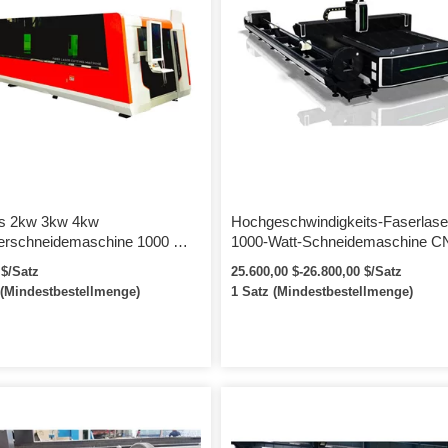
us 2kw 3kw 4kw
Hochgeschwindigkeits-Faserlase
erschneidemaschine 1000 W
1000-Watt-Schneidemaschine C
t Blechfaserlaserschneider
Faserlaserschneider mit Raycus
 $/Satz
25.600,00 $-26.800,00 $/Satz
 (Mindestbestellmenge)
1 Satz (Mindestbestellmenge)