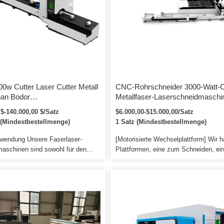
außer Laserschlauch und -
00w Cutter Laser Cutter Metall
CNC-Rohrschneider 3000-Watt-
nan Bodor
Metallfaser-Laserschneidmaschi
hneidmaschine 1000W
 $-140.000,00 $/Satz
$6.000,00-$15.000,00/Satz
C Faserlaserschneider Blech
 (Mindestbestellmenge)
1 Satz (Mindestbestellmenge)
wendung Unsere Faserlaser-
[Motorisierte Wechselplattform] Wir 
aschinen sind sowohl für den
Plattformen, eine zum Schneiden, ei
m Handwerk als auch in der
andere zum Entladen von Schneidst
konzipiert. Geringer
und zum Nachladen von Blechen. Vo
rauch, nur etwa 20% -30% der
Versand reinigen wir die Maschine un
chen CO2-Laserschneidmaschine.
sprühen das Rostschutzöl ein, damit 
d herzlich eingeladen, unsere
schön aussieht, und schützen sie au
n der Fabrik zu sehen, bevor Sie
während des langen Versands vor Ros
llung bei uns aufgeben.
verfügen über eine eigene Werkstatt, 