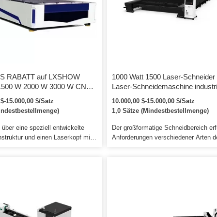
fspindel, um einen stabilen Lauf
gegenseitige Anerkennung von
rleisten. SPEZIFIKATIONEN FÜR
Einwegschneiden […]
IS RABATT auf LXSHOW
1000 Watt 1500 Laser-Schneider
1500 W 2000 W 3000 W CNC-
Laser-Schneidemaschine industri
er-Schneidemaschine / 1,5 kW
1000 Watt 1500 Watt 2000w 300
 $-15.000,00 $/Satz
10.000,00 $-15.000,00 $/Satz
W Laserschneidmaschine für
Faserlaser-CNC-
indestbestellmenge)
1,0 Sätze (Mindestbestellmenge)
ta
Schneider/Schneidemaschine 13
1530 für Metallstahlplatte
 über eine speziell entwickelte
Der großformatige Schneidbereich erfü
struktur und einen Laserkopf mit
Anforderungen verschiedener Arten d
Sauerstoffgases, um ein gutes
Metallverarbeitung. Unser Ziel: Nehm
beim Schneiden von Metall und
so viel wie Gewinn für Kunden und s
l zu erzielen. 3. Diese Maschine
Sie endlosen Wert für Kunden. Auße
 angepasst werden, wir werden
können wir die Maschine gemäß Ihre
nd Ihrer eigenen Situation einige
Anforderungen an Ihre Baustelle sen
 Änderungen für Sie vornehmen. 1)
ere Dienstleistungen: 1.
e Garantie für die vollständige