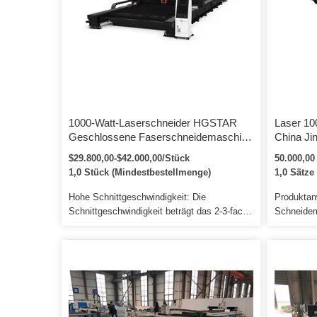
Maschine 
objektiv.
1000-Watt-Laserschneider HGSTAR
Laser 10
Geschlossene Faserschneidemaschine
China Ji
1000-Watt-Laserschneider
Lasersc
$29.800,00-$42.000,00/Stück
50.000,00
Preis/CN
1,0 Stück (Mindestbestellmenge)
1,0 Sätze
Hohe Schnittgeschwindigkeit: Die
Produktan
Schnittgeschwindigkeit beträgt das 2-3-fache
Schneidem
der CNC-Laserschneidmaschine mit
Einsatz i
derselben Leistung. Weit verbreitet in
Industrie 
Werbetafeln, Metallplattenstrukturen, Hv / lv-
Stromverb
Elektroarchenproduktion,
herkömmli
Textilmaschinenteilen, Küchenutensilien,
2. Sie sin
Autos, Maschinen, Aufzügen, Elektroteilen,
Maschine i
Federspulenscheiben, Ersatzteilen für U-
eine Beste