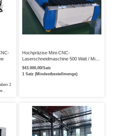
CNC-
Hochpräzise Mini-CNC-
ne
Laserschneidmaschine 500 Watt / Mini-
Faserlaserschneider für Metall
$43.000,00/Satz
1 Satz (Mindestbestellmenge)
haben 2
ne
ücken
r dem
d
sie
ch
t. Wir
ein