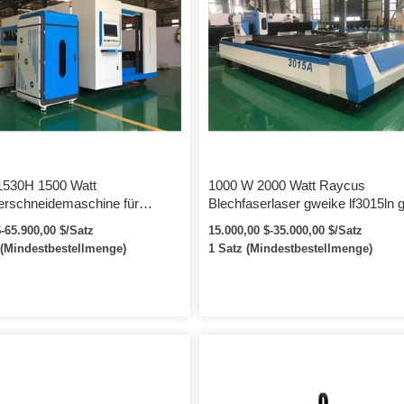
1530H 1500 Watt
1000 W 2000 Watt Raycus
erschneidemaschine für
Blechfaserlaser gweike lf3015ln 
serlaserschneider Preis 1000
Lasergravierer und -schneider 1
$-65.900,00 $/Satz
15.000,00 $-35.000,00 $/Satz
er
1 KW 1,5 KW 2 KW
 (Mindestbestellmenge)
1 Satz (Mindestbestellmenge)