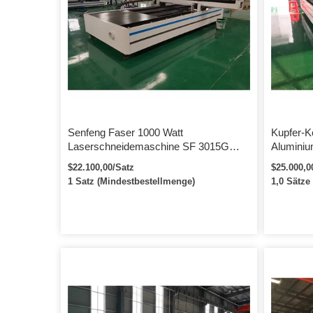
Bahnlinien usw. 2. Weit verbreitet in der
Küche Haushaltsgeräte, Schaltschränke,
mechanische Ausrüstung, elektrische
Ausrüstung, Beleuchtungszubehör,
Aufzugsherstellung, Autoteile, Eisenwaren
und Metallverarbeitung.
Senfeng Faser 1000 Watt
Kupfer-Ko
Laserschneidemaschine SF 3015G
Aluminiu
Schneidstahl
Schneid
$22.100,00/Satz
$25.000,0
1 Satz (Mindestbestellmenge)
1,0 Sätze