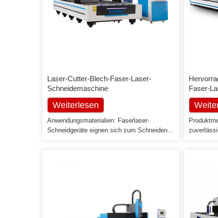
Laser-Cutter-Blech-Faser-Laser-
Hervorrag
Schneidemaschine
Faser-La
rostfrei
Weiterlesen
Weite
Anwendungsmaterialien: Faserlaser-
Produktme
Schneidgeräte eignen sich zum Schneiden
zuverläss
von Metallen wie Edelstahlblech,
Steuersyst
Kohlenstoffstahlblech, legiertem Stahlblech,
Faserlaser
Kupferblech, Goldblech, Splitterblech,
stabiler L
Titanblech, Stahlblech, Rohren und
über 100.0
Leitungen usw. Anwendungsbranchen:
und Effizi
Schmuck, Küchengeschirr, Fahrgestelle und
von bis zu
Schränke, Metallrohre, Lampen und
Schneide.
Laternen, Metallwaren, Eisenwaren,
Untersetz
Präzisionsmaschinen, Autoteile, Aufzüge,
Zahnstang