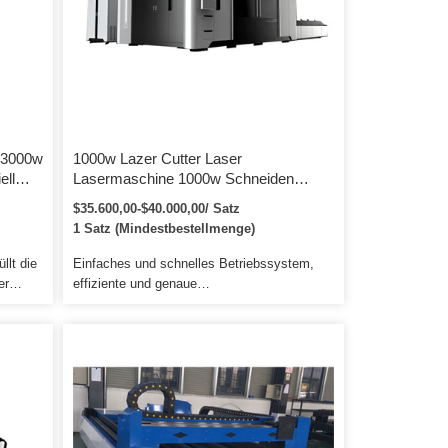
Staubabsaugsystem - neue Technologie […]
 3000w
1000w Lazer Cutter Laser
ell
Lasermaschine 1000w Schneiden
0w 4k
1000w 2000w 3kw 3015
$35.600,00-$40.000,00/ Satz
Faseroptikausrüstung Cnc Lazer Cutter
1 Satz (Mindestbestellmenge)
25
Carbon Metallfaser
Laserschneidemaschine für
llt die
Einfaches und schnelles Betriebssystem,
Edelstahlblech
er
effiziente und genaue
en Sie
Schneideanweisungen, verbessern effektiv
chaffen
die Benutzererfahrung. Das
rdem
Laserinterferometer und der Laserkollimator
n
werden durch den mechanischen
den.
Montageprozess verwendet. Wir bieten auch
Zugtransporte an, insbesondere nach
Russland, in die Ukraine und in andere
Binnenländer.