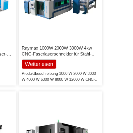
Raymax 1000W 2000W 3000W 4kw
ser-
CNC-Faserlaserschneider für Stahl-
en von
Aluminium-Bleche
Weiterlesen
Produktbeschreibung 1000 W 2000 W 3000
W 4000 W 6000 W 8000 W 12000 W CNC-
Edelstahlblech-Faser-Laser-
Schneidemaschine Preis Vorteile: 1.
Hochleistungs-Schweißkonstruktion aus
bung,
hochfestem Stahl; Träger aus
Aluminiumguss 2. Wärmebehandlung für 3-4
s
Tage und Beseitigung von Stress durch
d des
Vibration, um sicherzustellen, dass sich die
on more
Maschine nach längerem Gebrauch nicht
ng,
mehr verformt 3. Segmentales