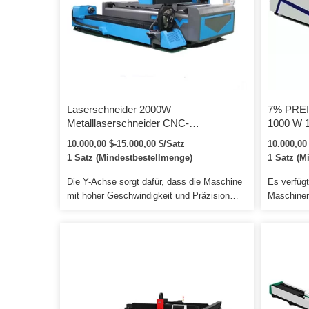
[…]
Kugelumlau
zu gewäh
[…]
Laserschneider 2000W
7% PRE
Metalllaserschneider CNC-
1000 W 
Faserlaserschneidemaschine
Faserlas
10.000,00 $-15.000,00 $/Satz
10.000,00
Blechlaserschneider
2 kW 4 k
1 Satz (Mindestbestellmenge)
1 Satz (M
Blechme
Die Y-Achse sorgt dafür, dass die Maschine
Es verfügt
mit hoher Geschwindigkeit und Präzision
Maschinen
läuft. Schäden an der Maschine, die durch
Hilfe des 
unsachgemäßen Gebrauch entstehen,
Ergebnis 
werden in Rechnung gestellt. 4. Wir stellen
Nichtmetal
die Verbrauchsteile zu einem Agenturpreis
kann auch
zur Verfügung, wenn Sie Ersatz benötigen.
entspreche
spezielle
. usw. Uns
Zweijährig