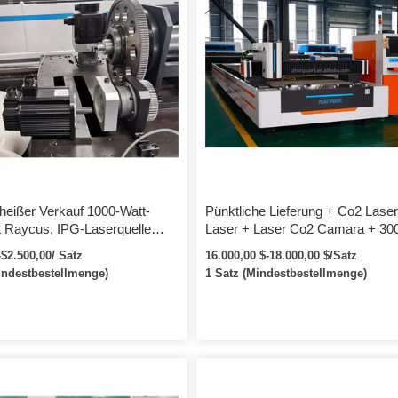
 heißer Verkauf 1000-Watt-
Pünktliche Lieferung + Co2 Lase
t Raycus, IPG-Laserquelle
Laser + Laser Co2 Camara + 300
hneidmaschine CNC-Faser
Laserschneider
-$2.500,00/ Satz
16.000,00 $-18.000,00 $/Satz
indestbestellmenge)
1 Satz (Mindestbestellmenge)