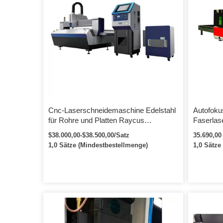
Cnc-Laserschneidemaschine Edelstahl
Autofok
für Rohre und Platten Raycus
Faserlas
Exchange 3015 One Table 1000 1500
1500 Wat
$38.000,00-$38.500,00/Satz
35.690,00
Watt Faserlaserschneider
1,0 Sätze (Mindestbestellmenge)
1,0 Sätze