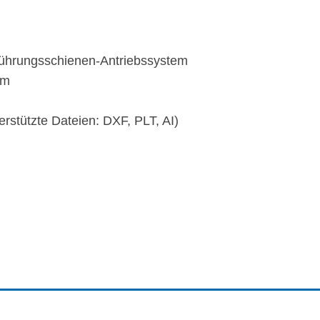
rführungsschienen-Antriebssystem
em
stützte Dateien: DXF, PLT, AI)